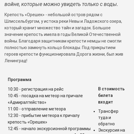
войне, которые можно увидеть только с воды.
Крепость «Орешек» - небольшой остров рядом с
Шлиссельбургом, у истока реки Невы и Ладожского озера,
который хранит множество тайн и загадок. Большое
значение крепость имела в годы Великой Отечественной
войны. Благодаря защитникам крепости немцы не смогли
полностью замкнуть кольцо блокады. Под прикрытием
героев крепости функционировала Дорога жизни, был жив
Ленинград!
Программа
В стоимость
10:30 - регистрация на рейс
билета
10:45 - посадка на метеор на причале
входит
«Адмиралтейство»
11:00 - отправление метеора
Трансфер
12:30 - прибытие метеора к причалу
туда и
крепость «Орешек»
обратно
12:45 - начало экскурсионной программы
Экскурсия на