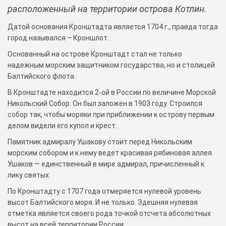
расположенный на территории острова Котлин.
Датой основания Кронштадта является 1704 г., правда тогда
город назывался – Кроншлот. ⠀
Основанный на острове Кронштадт стал не только
надежным морским защитником государства, но и столицей
Балтийского флота.
В Кронштадте находится 2-ой в России по величине Морской
Никольский Собор. Он был заложен в 1903 году. Строился
собор так, чтобы моряки при приближении к острову первым
делом видели его купол и крест.
Памятник адмиралу Ушакову стоит перед Никольским
морским собором и к нему ведет красивая рябиновая аллея.
Ушаков — единственный в мире адмирал, причисленный к
лику святых.
По Кронштадту с 1707 года отмеряется нулевой уровень
высот Балтийского моря. И не только. Здешняя нулевая
отметка является своего рода точкой отсчета абсолютных
высот на всей территории России.