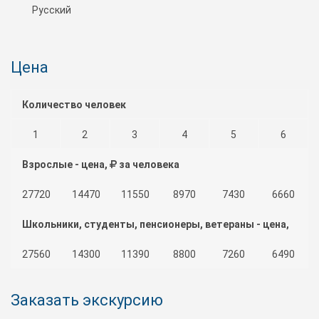
Русский
Цена
Количество человек
1
2
3
4
5
6
Взрослые - цена,
за человека
27720
14470
11550
8970
7430
6660
Школьники, студенты, пенсионеры, ветераны - цена,
27560
за человека
14300
11390
8800
7260
6490
Заказать экскурсию