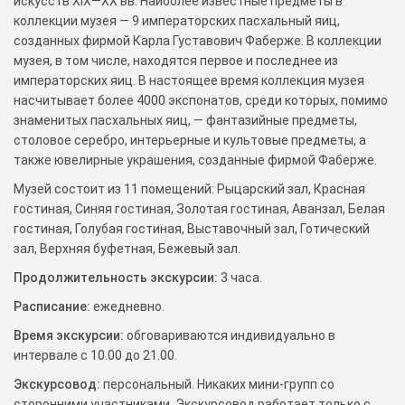
искусств XIX—XX вв. Наиболее известные предметы в
коллекции музея — 9 императорских пасхальный яиц,
созданных фирмой Карла Густавович Фаберже. В коллекции
музея, в том числе, находятся первое и последнее из
императорских яиц. В настоящее время коллекция музея
насчитывает более 4000 экспонатов, среди которых, помимо
знаменитых пасхальных яиц, — фантазийные предметы,
столовое серебро, интерьерные и культовые предметы, а
также ювелирные украшения, созданные фирмой Фаберже.
Музей состоит из 11 помещений: Рыцарский зал, Красная
гостиная, Синяя гостиная, Золотая гостиная, Аванзал, Белая
гостиная, Голубая гостиная, Выставочный зал, Готический
зал, Верхняя буфетная, Бежевый зал.
Продолжительность экскурсии:
3
часа.
Расписание:
ежедневно.
Время экскурсии:
обговариваются индивидуально в
интервале с 10.00 до 21.00.
Экскурсовод:
персональный. Никаких мини-групп со
сторонними участниками. Экскурсовод работает только с