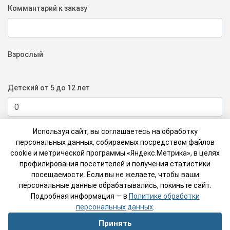
Коммантарий к заказу
Взрослый
Детский от 5 до 12 лет
Используя сайт, вы соглашаетесь на обработку
Льготный (школьники от 12 лет,студенты,пенсионеры)
персональных данных, собираемых посредством файлов
cookie и метрической программы «Яндекс.Метрика», в целях
профилирования посетителей и получения статистики
посещаемости. Если вы не желаете, чтобы ваши
персональные данные обрабатывались, покиньте сайт.
Подробная информация — в
Политике обработки
Назад к списку
персональных данных
Заказать экскурсию
.
Принять