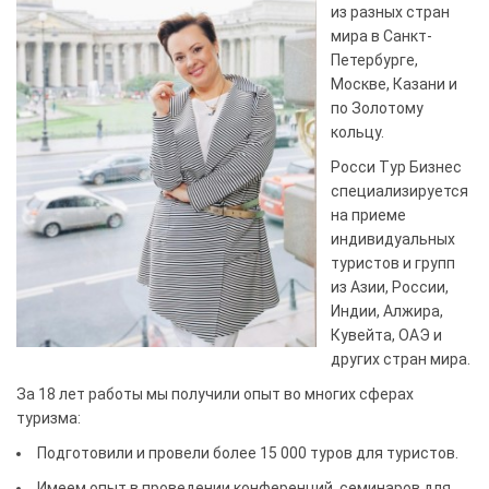
из разных стран
мира в Санкт-
Петербурге,
Москве, Казани и
по Золотому
кольцу.
Росси Тур Бизнес
специализируется
на приеме
индивидуальных
туристов и групп
из Азии, России,
Индии, Алжира,
Кувейта, ОАЭ и
других стран мира.
За 18 лет работы мы получили опыт во многих сферах
туризма:
Подготовили и провели более 15 000 туров для туристов.
Имеем опыт в проведении конференций, семинаров для