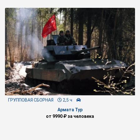
ГРУППОВАЯ СБОРНАЯ
2,5 ч
Армата Тур
от
9990
за человека