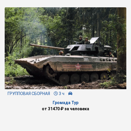
ГРУППОВАЯ СБОРНАЯ
3 ч
Громада Тур
от
31470
за человека