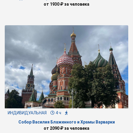
от
1930
за человека
ИНДИВИДУАЛЬНАЯ
4 ч
Собор Василия Блаженного и Храмы Варварки
от
2090
за человека