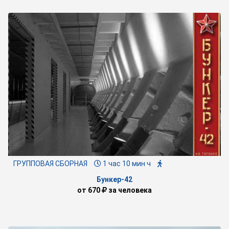
ГРУППОВАЯ СБОРНАЯ
1 час 10 мин ч
Бункер-42
от
670
за человека