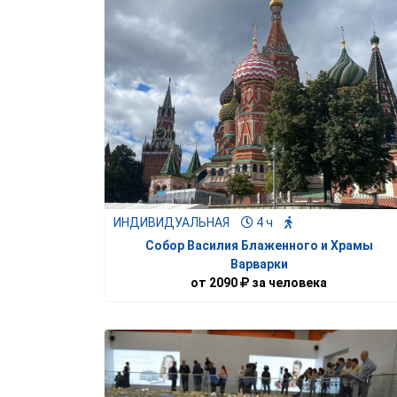
ИНДИВИДУАЛЬНАЯ
4 ч
Собор Василия Блаженного и Храмы
Варварки
от
2090
за человека