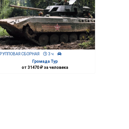
ГРУППОВАЯ СБОРНАЯ
3 ч
Громада Тур
от
31470
за человека