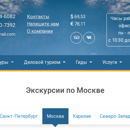
4-6082
Контакты
69,53
Часы ра
Напишите нам
78,11
0-7392
офис
О компании
пн - 
mail.com
с 10:30 до
Туры
Деловой туризм
Гиды
Услуги
Экскурсии по Москве
Санкт-Петербург
Москва
Карелия
Северо-Запа