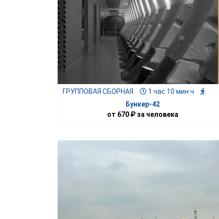
ГРУППОВАЯ СБОРНАЯ
1 час 10 мин ч
Бункер-42
от
670
за человека