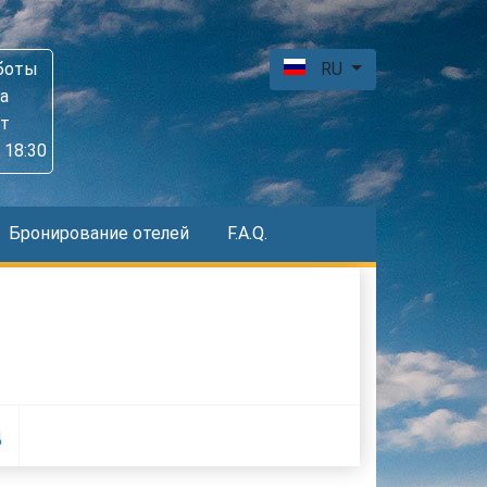
боты
RU
а
пт
 18:30
Бронирование отелей
F.A.Q.
д