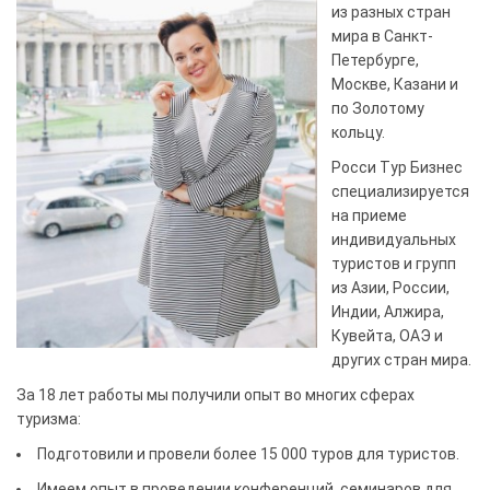
из разных стран
мира в Санкт-
Петербурге,
Москве, Казани и
по Золотому
кольцу.
Росси Тур Бизнес
специализируется
на приеме
индивидуальных
туристов и групп
из Азии, России,
Индии, Алжира,
Кувейта, ОАЭ и
других стран мира.
За 18 лет работы мы получили опыт во многих сферах
туризма:
Подготовили и провели более 15 000 туров для туристов.
Имеем опыт в проведении конференций, семинаров для