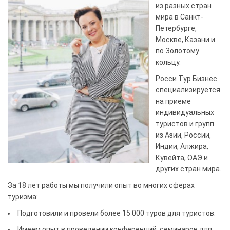
из разных стран
мира в Санкт-
Петербурге,
Москве, Казани и
по Золотому
кольцу.
Росси Тур Бизнес
специализируется
на приеме
индивидуальных
туристов и групп
из Азии, России,
Индии, Алжира,
Кувейта, ОАЭ и
других стран мира.
За 18 лет работы мы получили опыт во многих сферах
туризма:
Подготовили и провели более 15 000 туров для туристов.
Имеем опыт в проведении конференций, семинаров для